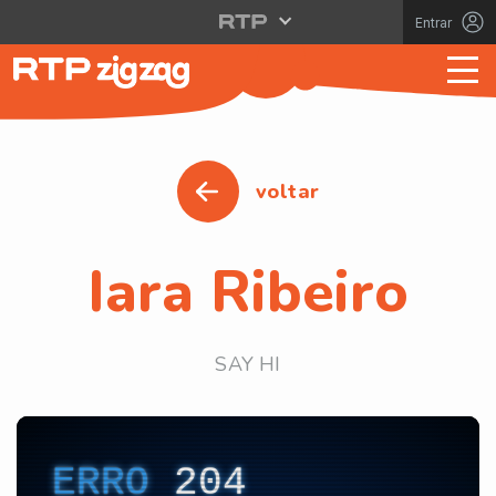
Entrar
voltar
Iara Ribeiro
SAY HI