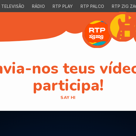
TELEVISÃO
RÁDIO
RTP PLAY
RTP PALCO
RTP ZIG ZA
via-nos teus víde
participa!
SAY HI