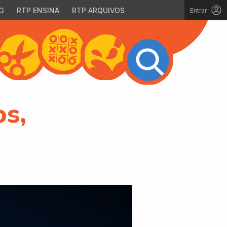
G
RTP ENSINA
RTP ARQUIVOS
Entrar
os,