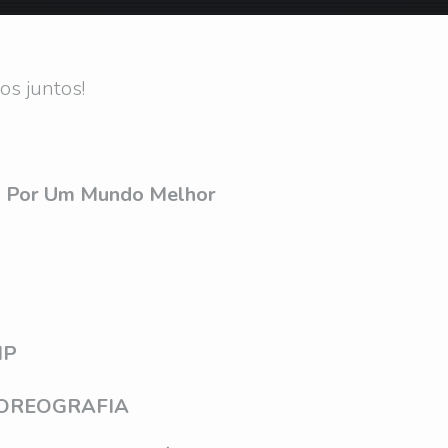
s juntos!
s Por Um Mundo Melhor
IP
OREOGRAFIA