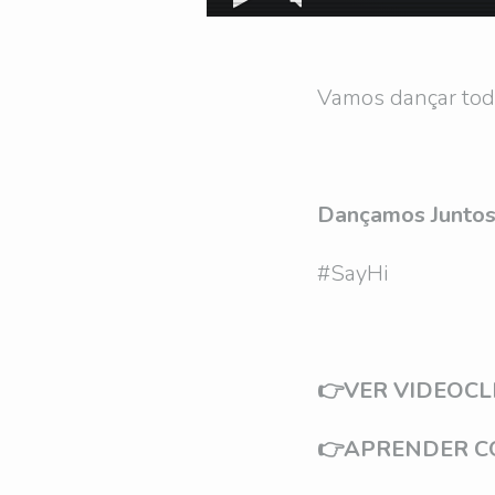
Vamos dançar todo
Dançamos Junto
#SayHi
👉VER VIDEOCL
👉APRENDER C