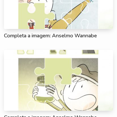
Completa a imagem: Anselmo Wannabe