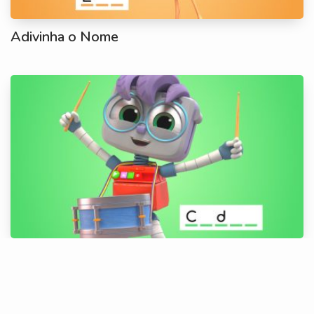
Adivinha o Nome
Adivinha o Nome