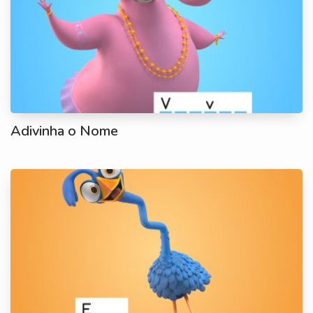
Adivinha o Nome