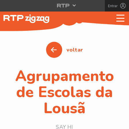
Entrar
voltar
Agrupamento
de Escolas da
Lousã
SAY HI