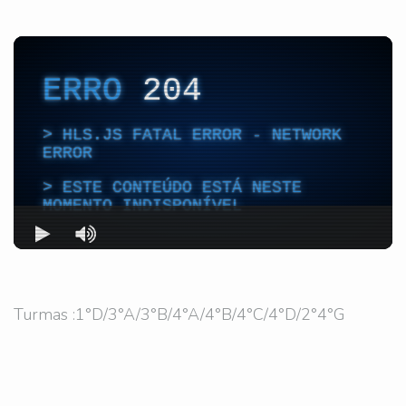
Turmas :1°D/3°A/3°B/4°A/4°B/4°C/4°D/2°4°G