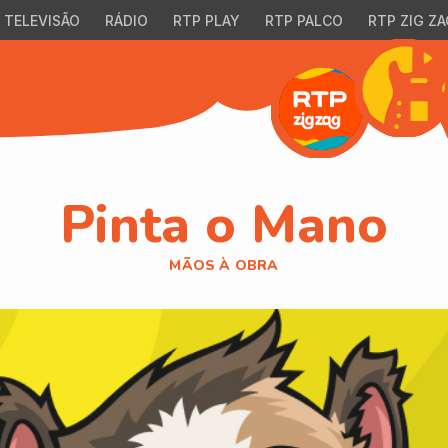
TELEVISÃO
RÁDIO
RTP PLAY
RTP PALCO
RTP ZIG ZA
Pinta o Mano
MÃOS À OBRA