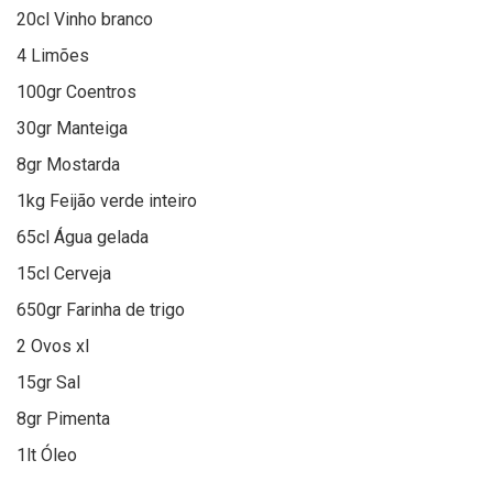
20cl Vinho branco
4 Limões
100gr Coentros
30gr Manteiga
8gr Mostarda
1kg Feijão verde inteiro
65cl Água gelada
15cl Cerveja
650gr Farinha de trigo
2 Ovos xl
15gr Sal
8gr Pimenta
1lt Óleo