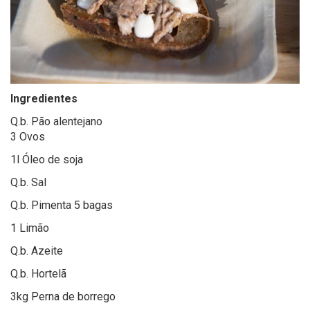
Ingredientes
Q.b. Pão alentejano
3 Ovos
1l Óleo de soja
Q.b. Sal
Q.b. Pimenta 5 bagas
1 Limão
Q.b. Azeite
Q.b. Hortelã
3kg Perna de borrego