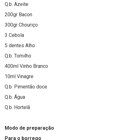
Q.b. Azeite
200gr Bacon
300gr Chouriço
3 Cebola
5 dentes Alho
Q.b. Tomilho
400ml Vinho Branco
10ml Vinagre
Q.b. Pimentão doce
Q.b. Água
Q.b. Hortelã
Modo de preparação
Para o borrego