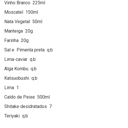
Vinho Branco 225ml
Moscatel 150ml
Nata Vegetal 50ml
Manteiga 20g
Farinha 20g
Sal e Pimenta preta q.b
Lima-caviar q.b
Alga Kombu q.b
Katsuobushi q.b
Lima 1
Caldo de Peixe 500ml
Shitake desidratados 7
Teriyaki q.b