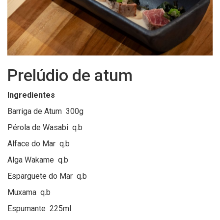
Prelúdio de atum
Ingredientes
Barriga de Atum 300g
Pérola de Wasabi q.b
Alface do Mar q.b
Alga Wakame q.b
Esparguete do Mar q.b
Muxama q.b
Espumante 225ml