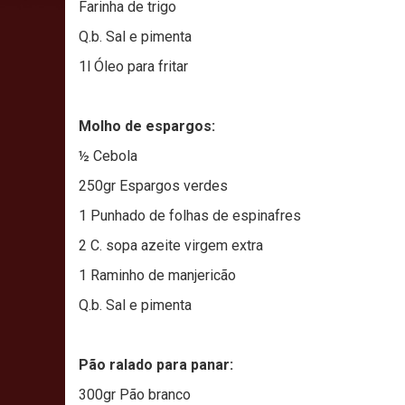
Farinha de trigo
Q.b. Sal e pimenta
1l Óleo para fritar
Molho de espargos:
½ Cebola
250gr Espargos verdes
1 Punhado de folhas de espinafres
2 C. sopa azeite virgem extra
1 Raminho de manjericão
Q.b. Sal e pimenta
Pão ralado para panar:
300gr Pão branco