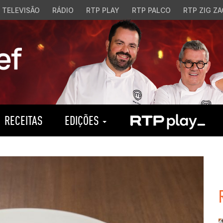
TELEVISÃO
RÁDIO
RTP PLAY
RTP PALCO
RTP ZIG ZA
RECEITAS
EDIÇÕES