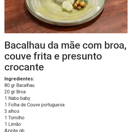
Bacalhau da mãe com broa,
couve frita e presunto
crocante
Ingredientes:
80 gr Bacalhau
20 gr Broa
1 Nabo baby
1 Folha de Couve portuguesa
5 alhos
1 Tomilho
1 Limão
Azeite qb