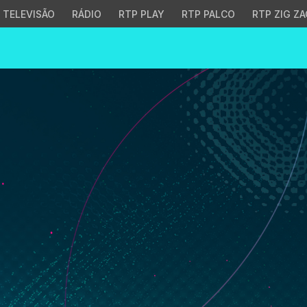
TELEVISÃO
RÁDIO
RTP PLAY
RTP PALCO
RTP ZIG ZA