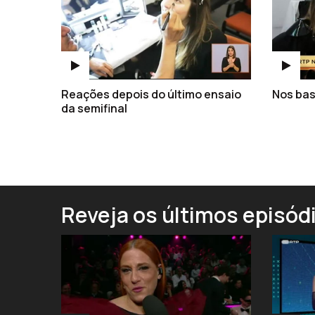
Reações depois do último ensaio
Nos bas
da semifinal
Reveja os últimos episód