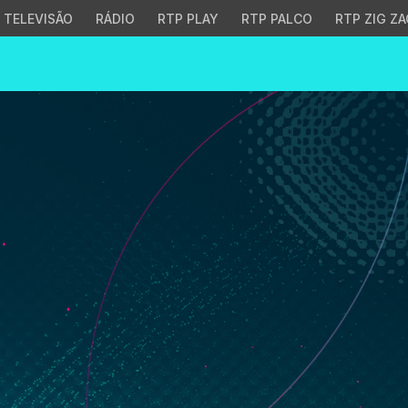
TELEVISÃO
RÁDIO
RTP PLAY
RTP PALCO
RTP ZIG ZA