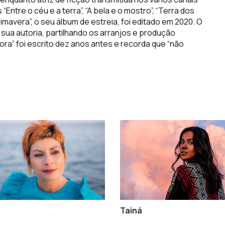
s
“Entre o c
é
u e a terra”, “
A bela e o mostro”, “Terra dos
rimavera”, o seu álbum de estreia, foi editado em 2020. O
sua autoria, partilhando os arranjos e produção
ora” foi
escrito
dez anos antes e recorda que “
nã
o
Tainá