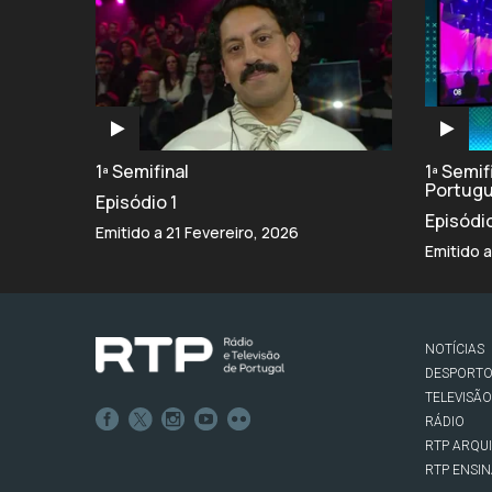
1ª Semifinal
1ª Semi
Portug
Episódio 1
Episódi
Emitido a 21 Fevereiro, 2026
Emitido a
NOTÍCIAS
DESPORT
TELEVISÃO
RÁDIO
RTP ARQU
RTP ENSI