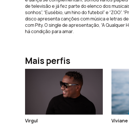
de televisão e já fez parte do elenco dos
musicai
sonhos”, “Eus
é
bio, um hino do futebol” e
“
ZOO”. “P
disco apresenta canções com música e letras de 
com
Pity
. O single de apresentação, “A Qualquer H
h
á
condi
ção
para amar.
Mais perfis
Virgul
Viviane