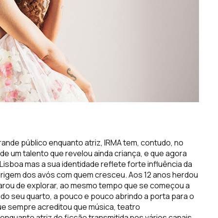
rande público enquanto atriz, IRMA
tem,
contudo
,
no
de um talento
que revelou ainda criança, e que agora
Lisboa
mas a sua identidade reflete forte
influ
ê
ncia
da
 origem dos
av
ó
s com quem cresceu. Aos 12 anos herdou
arou de explorar, ao mesmo tempo que se começou a
 do seu quarto
, a pouco e pouco
abrindo
a porta para o
que sempre acreditou que
mú
sica, teatro
enquanto atriz de ficção transmitida nos vários canais