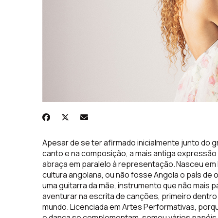
Apesar de se ter afirmado inicialmente junto do g
canto e na composição
,
a mais antiga expressão
abraça em paralelo
à
representa
çã
o.
Nasceu em
cultura angolana, ou não fosse Angola o país de
uma guitarra da
mã
e, instrumento que n
ão
mais p
aventurar na escrita de canções,
primeiro dentro
mundo. Licenciada em Artes Performativas, por
e
dan
ç
a
se
complementam
,
so
mou v
ários
pap
é
is