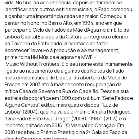
vida. No final da adolescência, depois de também se
identificar com outros estilos musicais, o Fado começou
a ganhar uma importância cada vez maior.
Começou a
cantar no
Nónó
, no Bairro Alto, em 1994, ano em que
participa no Ciclo de Fados da Mãe d’Água no âmbito de
Lisb
oa Capital Europeia da Cultura e i
ntegrou o elenco
da
Taverna do Embuçado.
A “vontade de fazer
acontecer” levou-o à produção e ao management,
primeiro na HM Música e agora na MWF –
Music
Without
Frontiers
.
E o
seu nome está intimamente
ligado ao nascimento de algumas das Noites de Fado
mais emblemáticas de Lisboa
, d
a abertura da Mesa de
Frades em 2003 até à mais recente recuperação da
mítica Casa da Severa na Rua do Capelão
.
Desde a sua
estreia discográfica
em 1999 com o álbum
“Set
e Fados e
Alguns Cantos”,
editou mais quatro
discos
: “Luz de
Lisboa” (2004), que lhe valeu o Prémio Amália Rodrigues,
“Que Fado É Este Que Trago” (2008), “1987” (2013) e o
recente, editado
em 2016, “O Manual do Coração”
. Em
2018 recebeu o Prémio Prestígio na 2ª Gala do Fado da
Voz do Operário, em Lisboa.