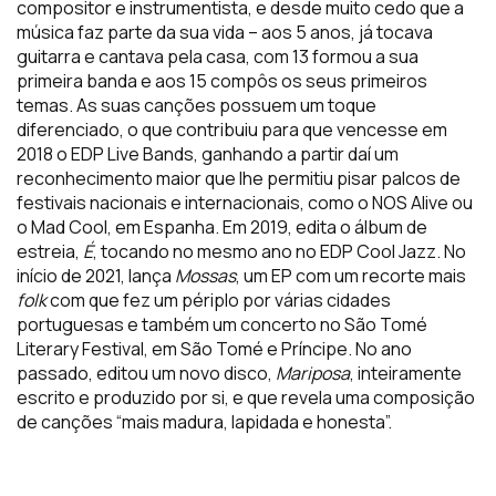
compositor e instrumentista, e desde muito cedo que a
música faz parte da sua vida – aos 5 anos, já tocava
guitarra e cantava pela casa, com 13 formou a sua
primeira banda e aos 15 compôs os seus primeiros
temas. As suas canções possuem um toque
diferenciado, o que contribuiu para que vencesse em
2018 o EDP Live Bands, ganhando a partir daí um
reconhecimento maior que lhe permitiu pisar palcos de
festivais nacionais e internacionais, como o NOS Alive ou
o Mad Cool, em Espanha. Em 2019, edita o álbum de
estreia,
É
, tocando no mesmo ano no EDP Cool Jazz. No
início de 2021, lança
Mossas
, um EP com um recorte mais
folk
com que fez um périplo por várias cidades
portuguesas e também um concerto no São Tomé
Literary Festival, em São Tomé e Príncipe. No ano
passado, editou um novo disco,
Mariposa
, inteiramente
escrito e produzido por si, e que revela uma composição
de canções “mais madura, lapidada e honesta”.