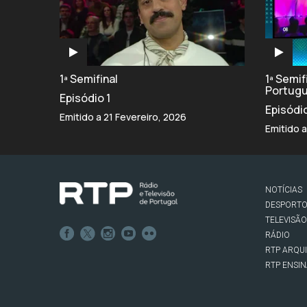
1ª Semifinal
1ª Semi
Portug
Episódio 1
Episódi
Emitido a 21 Fevereiro, 2026
Emitido a
NOTÍCIAS
DESPORT
TELEVISÃO
RÁDIO
RTP ARQU
RTP ENSI