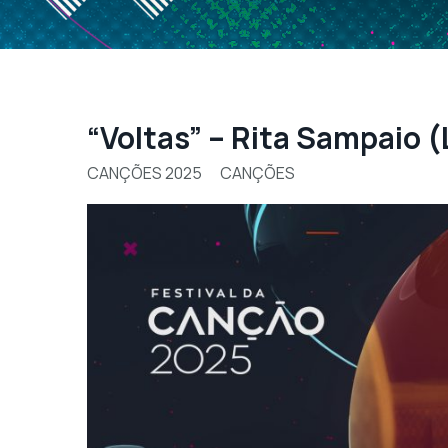
“Voltas” – Rita Sampaio (
CANÇÕES 2025
CANÇÕES