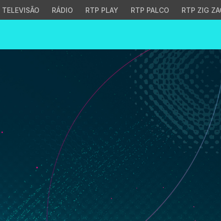
TELEVISÃO
RÁDIO
RTP PLAY
RTP PALCO
RTP ZIG ZA