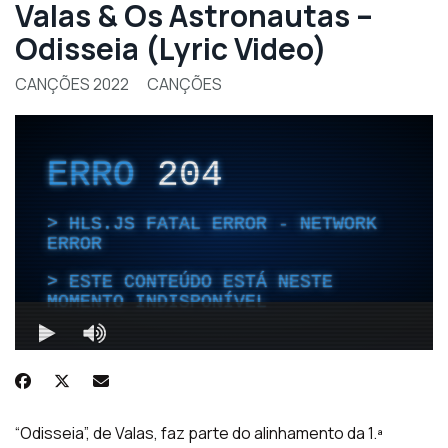
Valas & Os Astronautas –
Odisseia (Lyric Video)
CANÇÕES 2022
CANÇÕES
“Odisseia”, de Valas, faz parte do alinhamento da 1.ª