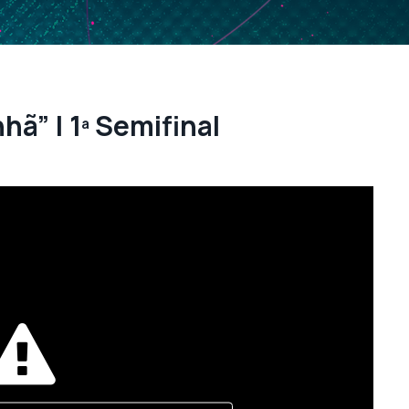
ã” | 1ª Semifinal