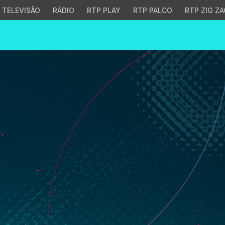
TELEVISÃO
RÁDIO
RTP PLAY
RTP PALCO
RTP ZIG ZA