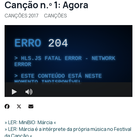
Canção n.º 1: Agora
CANÇÕES 2017
CANÇÕES
» LER: MiniBIO: Márcia «
» LER: Márcia é a intérprete da própria música no Festival
da Canção «