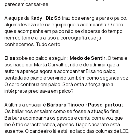
parecem cansar-se.
A equipa da
Kady : Diz Só
traz boa energia para o palco,
alguma leveza até na equipa que a acompanha. O coro
que a acompanha em palco não se dispersa do tempo
nem do tom e alia a isso a coreografia que já
conhecemos. Tudo certo.
Elisa
sobe ao palco a seguir
: Medo de Sentir
. O tema é
assinado por Marta Carvalho; não é de admirar que a
autora apareça agora a acompanhar Elisa no palco,
sentada ao piano e servindo também como segunda voz.
O coro continua em palco. Será esta a força que a
intérprete precisava em palco?
A última a ensaiar é
Bárbara Tinoco : Passe-partout
.
Os bailarinos ensaiam como se fosse a atuação final,
Bárbara acompanha os passos e canta com a voz que
lhe é tão característica, apenas Tiago Nacarato está
ausente. O candeeiro lá está, ao lado das colunas de LED,