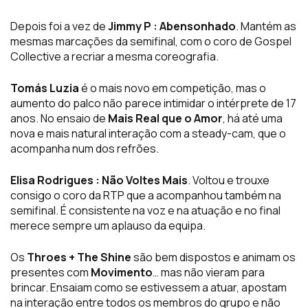
Depois foi a vez de
Jimmy P : Abensonhado
. Mantém as
mesmas marcações da semifinal, com o coro de Gospel
Collective a recriar a mesma coreografia.
Tomás Luzia
é o mais novo em competição, mas o
aumento do palco não parece intimidar o intérprete de 17
anos. No ensaio de
Mais Real que o Amor
, há até uma
nova e mais natural interação com a steady-cam, que o
acompanha num dos refrões.
Elisa Rodrigues : Não Voltes Mais
. Voltou e trouxe
consigo o coro da RTP que a acompanhou também na
semifinal. É consistente na voz e na atuação e no final
merece sempre um aplauso da equipa.
Os
Throes + The Shine
são bem dispostos e animam os
presentes com
Movimento
… mas não vieram para
brincar. Ensaiam como se estivessem a atuar, apostam
na interação entre todos os membros do grupo e não