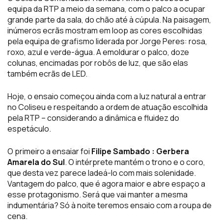
equipa da RTP a meio da semana, com o palco a ocupar
grande parte da sala, do chão até à cúpula. Na paisagem,
inúmeros ecrãs mostram em loop as cores escolhidas
pela equipa de grafismo liderada por Jorge Peres: rosa,
roxo, azul e verde-água. A emoldurar o palco, doze
colunas, encimadas por robôs de luz, que são elas
também ecrãs de LED.
Hoje, o ensaio começou ainda com a luz natural a entrar
no Coliseu e respeitando a ordem de atuação escolhida
pela RTP – considerando a dinâmica e fluidez do
espetáculo.
O primeiro a ensaiar foi
Filipe Sambado : Gerbera
Amarela do Sul
. O intérprete mantém o trono e o coro,
que desta vez parece ladeá-lo com mais solenidade.
Vantagem do palco, que é agora maior e abre espaço a
esse protagonismo. Será que vai manter a mesma
indumentária? Só à noite teremos ensaio com a roupa de
cena.