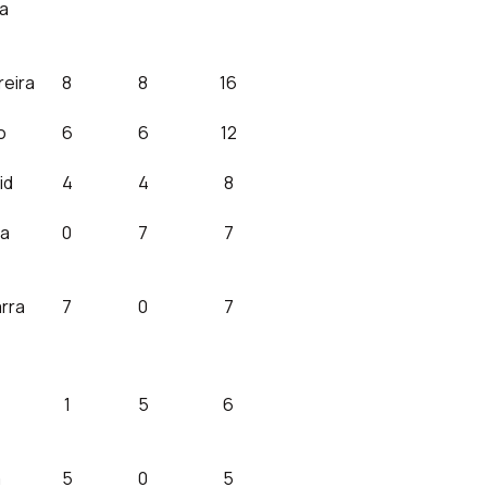
a
eira
8
8
16
o
6
6
12
id
4
4
8
la
0
7
7
rra
7
0
7
1
5
6
a
5
0
5