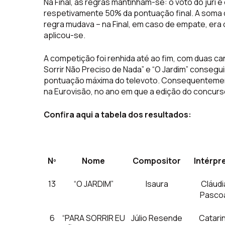
Na Final, as regras mantinham-se: o voto do júri e
respetivamente 50% da pontuação final. A soma d
regra mudava – na Final, em caso de empate, era o
aplicou-se.
A competição foi renhida até ao fim, com duas ca
Sorrir Não Preciso de Nada” e “O Jardim” conseg
pontuação máxima do televoto. Consequentemente
na Eurovisão, no ano em que a edição do concurs
Confira aqui a tabela dos resultados:
Nº
Nome
Compositor
Intérpr
13
“O JARDIM”
Isaura
Cláudi
Pasco
6
“PARA SORRIR EU
Júlio Resende
Catari