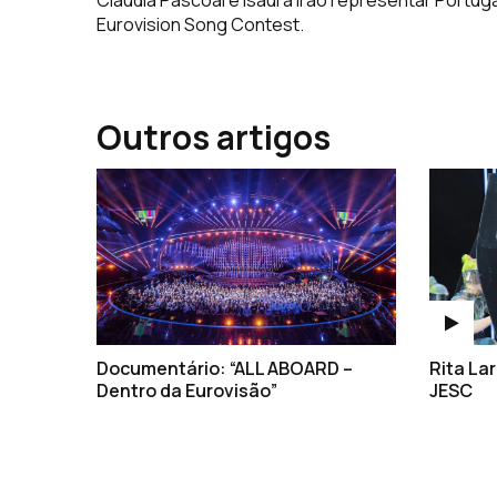
Cláudia Pascoal e Isaura irão representar Portuga
Eurovision Song Contest.
Outros artigos
Documentário: “ALL ABOARD –
Rita Lar
Dentro da Eurovisão”
JESC