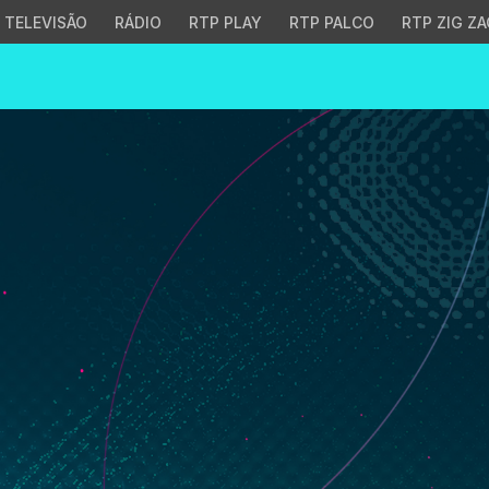
TELEVISÃO
RÁDIO
RTP PLAY
RTP PALCO
RTP ZIG ZA