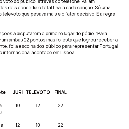
 o voto do público, através do telefone, valiam
os dois concedia o total final a cada canção. Só uma
 televoto que pesava mais e o fator decisivo. E a regra
nções a disputarem o primeiro lugar do pódio. “Para
uiram ambas 22 pontos mas foi esta que logrou receber a
, foi a escolha dos público para representar Portugal
o internacional acontece em Lisboa.
ete
JURI
TELEVOTO
FINAL
a
10
12
22
al
na
12
10
22