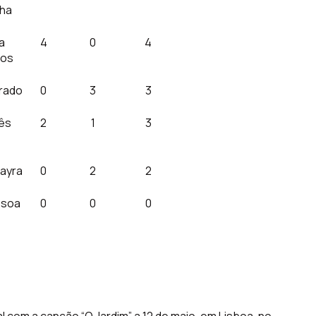
nha
a
4
0
4
sos
rado
0
3
3
nês
2
1
3
hayra
0
2
2
ssoa
0
0
0