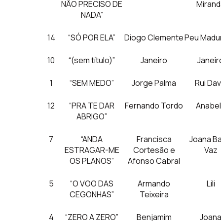
NÃO PRECISO DE
Mirand
NADA”
14
“SÓ POR ELA”
Diogo Clemente
Peu Madur
10
“(sem título)”
Janeiro
Janeir
1
“SEM MEDO”
Jorge Palma
Rui Dav
12
“PRA TE DAR
Fernando Tordo
Anabe
ABRIGO”
7
“ANDA
Francisca
Joana Ba
ESTRAGAR-ME
Cortesão e
Vaz
OS PLANOS”
Afonso Cabral
5
“O VOO DAS
Armando
Lili
CEGONHAS”
Teixeira
4
“ZERO A ZERO”
Benjamim
Joan