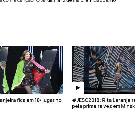
l com a canção “O Jardim” a 12 de maio, em Lisboa, no
anjeira fica em 18º lugar no
#JESC2018: Rita Laranjeir
pela primeira vez em Minsk