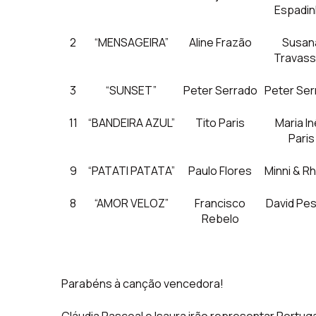
Espadi
2
“MENSAGEIRA”
Aline Frazão
Susan
Travas
3
“SUNSET”
Peter Serrado
Peter Ser
11
“BANDEIRA AZUL”
Tito Paris
Maria I
Paris
9
“PATATI PATATA”
Paulo Flores
Minni & R
8
“AMOR VELOZ”
Francisco
David Pe
Rebelo
Parabéns à canção vencedora!