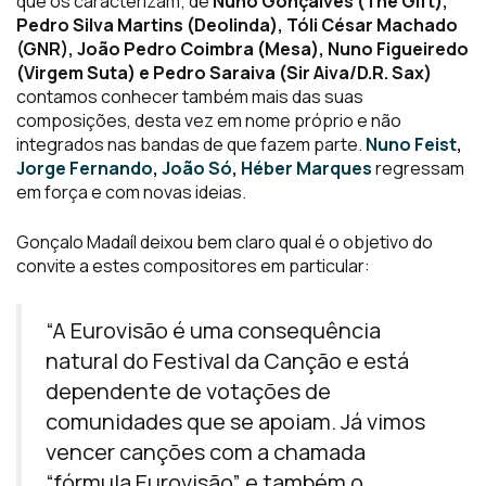
que os caracterizam; de
Nuno Gonçalves (The Gift),
Pedro Silva Martins (Deolinda), Tóli César Machado
(GNR), João Pedro Coimbra (Mesa), Nuno Figueiredo
(Virgem Suta) e Pedro Saraiva (Sir Aiva/D.R. Sax)
contamos conhecer também mais das suas
composições, desta vez em nome próprio e não
integrados nas bandas de que fazem parte.
Nuno Feist
,
Jorge Fernando
,
João Só
,
Héber Marques
regressam
em força e com novas ideias.
Gonçalo Madaíl deixou bem claro qual é o objetivo do
convite a estes compositores em particular:
“A Eurovisão é uma consequência
natural do Festival da Canção e está
dependente de votações de
comunidades que se apoiam. Já vimos
vencer canções com a chamada
“fórmula Eurovisão” e também o