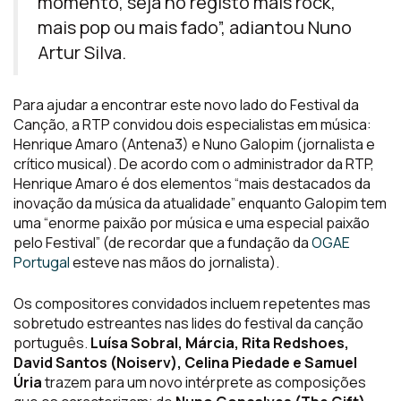
momento, seja no registo mais rock,
mais pop ou mais fado”, adiantou Nuno
Artur Silva.
Para ajudar a encontrar este novo lado do Festival da
Canção, a RTP convidou dois especialistas em música:
Henrique Amaro (Antena3) e Nuno Galopim (jornalista e
crítico musical). De acordo com o administrador da RTP,
Henrique Amaro é dos elementos “mais destacados da
inovação da música da atualidade” enquanto Galopim tem
uma “enorme paixão por música e uma especial paixão
pelo Festival” (de recordar que a fundação da
OGAE
Portugal
esteve nas mãos do jornalista).
Os compositores convidados incluem repetentes mas
sobretudo estreantes nas lides do festival da canção
português.
Luísa Sobral, Márcia, Rita Redshoes,
David Santos (Noiserv), Celina Piedade e Samuel
Úria
trazem para um novo intérprete as composições