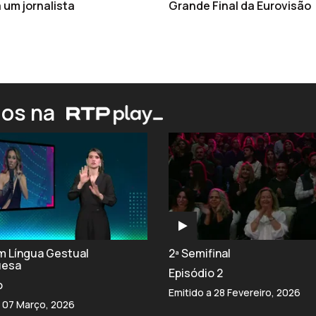
 um jornalista
Grande Final da Eurovisão
ios na
om Língua Gestual
2ª Semifinal
uesa
Episódio 2
o
Emitido a 28 Fevereiro, 2026
a 07 Março, 2026