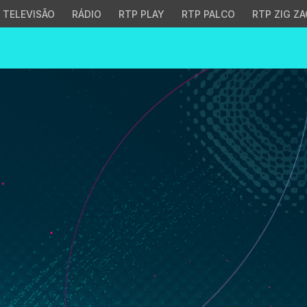
TELEVISÃO
RÁDIO
RTP PLAY
RTP PALCO
RTP ZIG ZA