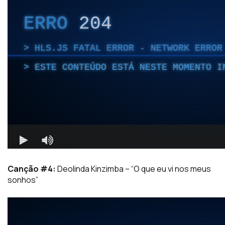
Canção #4:
Deolinda Kinzimba – “O que eu vi nos meus
sonhos”