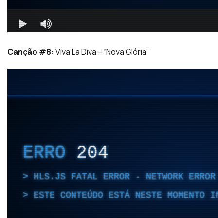
Canção #8:
Viva La Diva – “Nova Glória”