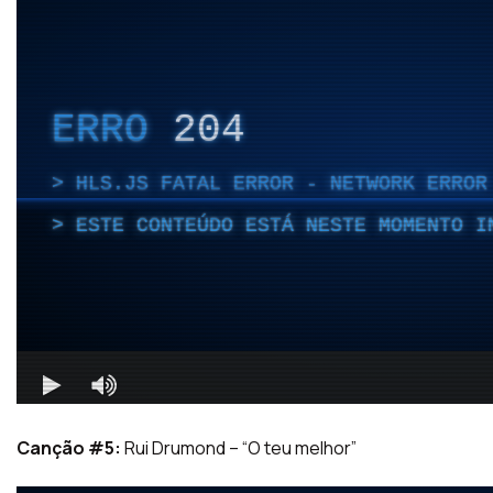
Canção #5:
Rui Drumond – “O teu melhor”