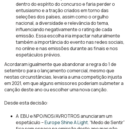
dentro do espírito do concurso e faria perder o
entusiasmo e a tração criados em torno das
seleções dos países, assim como o orgulho
nacional, a diversidade e relevância do tema,
influenciando negativamente o rating de cada
emissão. Essa escolha iria impactar naturalmente
também a importância do evento nas redes sociais,
no online e nas emissões durante as finais e nos
espetáculos prévios.
Acordaram igualmente que abandonar a regra do 1 de
setembro para o lançamento comercial, mesmo que
nestas circunstâncias, levaria a uma competição injusta
em 2021, em que alguns emissores poderiam submeter a
canção deste ano ou escolher uma nova canção.
Desde esta decisão:
A EBU e NPO/NOS/AVROTROS anunciaram um
espetáculo –
Europe Shine A Light.
“Medo de Sentir”
fica sem espaço na emissão deste ano mas não