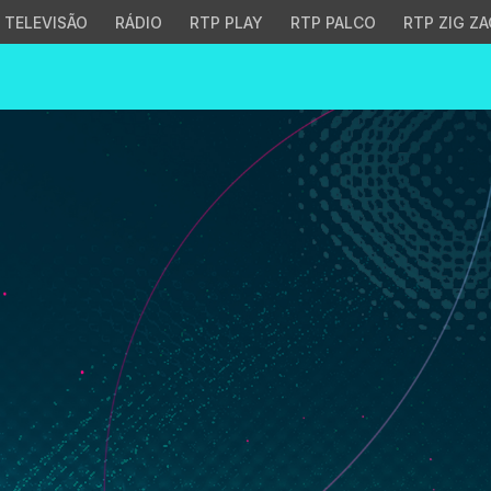
TELEVISÃO
RÁDIO
RTP PLAY
RTP PALCO
RTP ZIG ZA