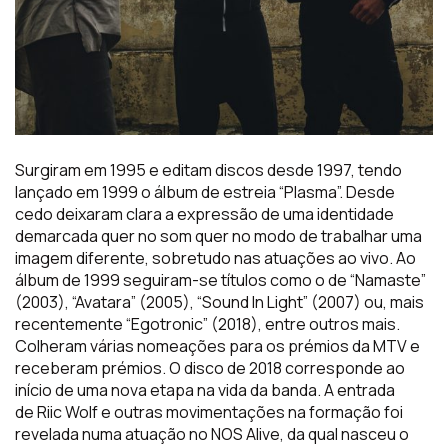
Surgiram em 1995
e editam discos desde 1997, tendo
lançado em 1999 o álbum de estreia “Plasma”. Desde
cedo deixaram clara a expressão de uma identidade
demarcada quer no som quer no modo de trabalhar uma
imagem diferente, sobretudo nas atuações ao vivo. Ao
álbum de 1999 seguiram-se títulos como
o
de “
Namaste
”
(2003), “Avatara” (2005), “
Sound
In Light” (2007) ou, mais
recentemente “
Egotronic
” (2018), entre outros mais.
Colheram várias nomeações para os prémios da MTV e
receberam prémios. O disco de 2018 corresponde ao
início de uma nova etapa na vida da banda. A entrada
de
Ri
i
c
Wolf
e outras movimentações na formação foi
revelada numa atuação no NOS Alive, da qual nasceu o