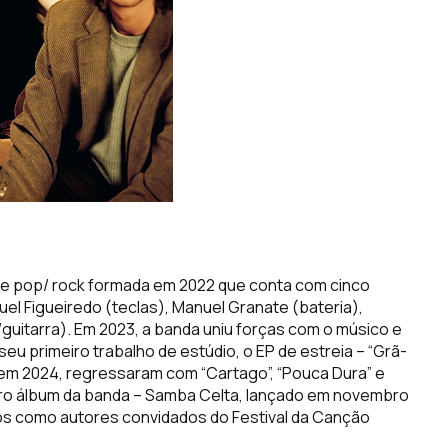
e pop/ rock formada em 2022 que conta com cinco
uel Figueiredo (teclas), Manuel Granate (bateria),
guitarra). Em 2023, a banda uniu forças com o músico e
eu primeiro trabalho de estúdio, o EP de estreia – “Grã-
Já em 2024, regressaram com “Cartago”, “Pouca Dura” e
eiro álbum da banda – Samba Celta, lançado em novembro
s como autores convidados do Festival da Canção