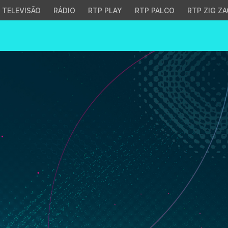
TELEVISÃO
RÁDIO
RTP PLAY
RTP PALCO
RTP ZIG ZA