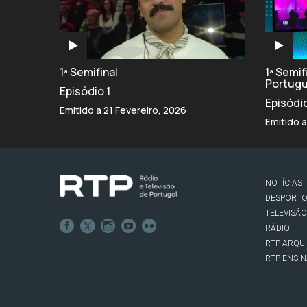
1ª Semifinal
1ª Semi
Portug
Episódio 1
Episódi
Emitido a 21 Fevereiro, 2026
Emitido a
NOTÍCIAS
DESPORT
TELEVISÃO
RÁDIO
RTP ARQU
RTP ENSI