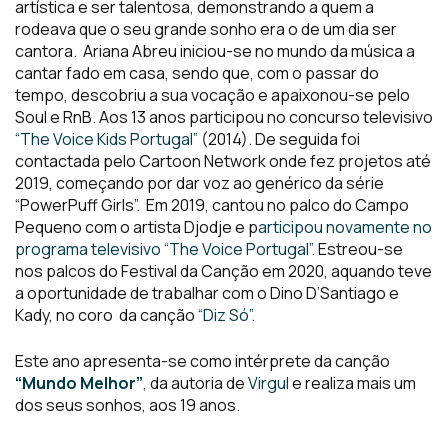
artística e ser talentosa, demonstrando a quem a
rodeava que o seu grande sonho era o de um dia ser
cantora. Ariana Abreu iniciou-se no mundo da música a
cantar fado em casa, sendo que, com o passar do
tempo, descobriu a sua vocação e apaixonou-se pelo
Soul e RnB. Aos 13 anos participou no concurso televisivo
“The Voice Kids Portugal”
(2014). De seguida foi
contactada pelo Cartoon Network onde fez projetos até
2019, começando por dar voz ao genérico da série
“PowerPuff Girls”. Em 2019, cantou no palco do Campo
Pequeno com o artista Djodje e p
articipou novamente no
programa televisivo “The Voice Portugal”
. Estreou-se
nos palcos do Festival da Canção em 2020, aquando teve
a oportunidade de trabalhar com o Dino D’Santiago e
Kady, no coro da canção
“Diz Só”
.
Este ano apresenta-se como intérprete da canção
“Mundo Melhor”
, da autoria de
Virgul
e realiza mais um
dos seus sonhos, aos 19 anos.