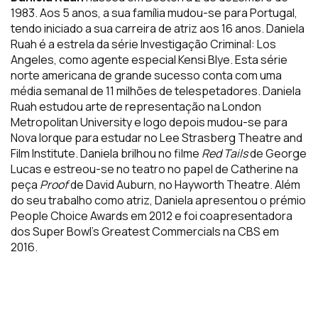
1983. Aos 5 anos, a sua família mudou-se para Portugal,
tendo iniciado a sua carreira de atriz aos 16 anos. Daniela
Ruah é a estrela da série Investigação Criminal: Los
Angeles
, como agente especial Kensi Blye. Esta série
norte americana de grande sucesso conta com uma
média semanal de 11 milhões de telespetadores.
Daniela
Ruah estudou arte de representação na London
Metropolitan University e logo depois mudou-se para
Nova Iorque para estudar no Lee Strasberg Theatre and
Film Institute. Daniela brilhou no filme
Red Tails
de George
Lucas e estreou-se no teatro no papel de Catherine na
peça
Proof
de David Auburn, no Hayworth Theatre. Além
do seu trabalho como atriz, Daniela apresentou o prémio
People Choice Awards em 2012 e foi coapresentadora
dos Super Bowl’s Greatest Commercials na CBS em
2016.