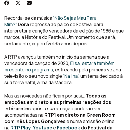
Recorda-se da música
“Não Sejas Mau Para
Mim?”
Dora
regressa ao palco do Festival para
interpretar a canção vencedora da edição de 1986 e que
marcou a História do Festival. Um momento que será,
certamente, imperdível 35 anos depois!
A RTP avançou também no início da semana que a
vencedora da canção de 2020,
Elisa, estará também
presente no programa
, estreando pela primeira vez na
televisão o seu novo single
“Na Ilha”
, um tema dedicado à
sua terra natal, a ilha da Madeira.
Mas as novidades não ficam por aqui…
Todas as
emoções em direto e as primeiras reações dos
intérpretes
após a sua atuação poderão ser
acompanhadas na
RTP1 em direto na Green Room
com Inês Lopes Gonçalves
e numa emissão online
na
RTP Play
,
Youtube
e
Facebook
do Festival da