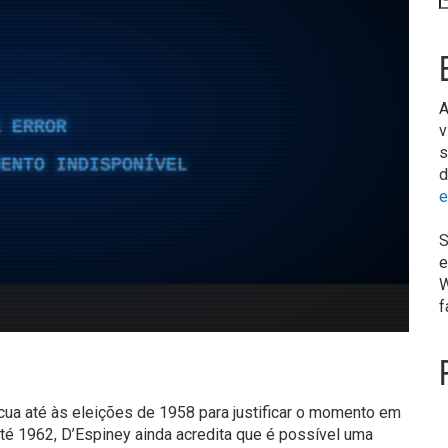
A
v
s
d
e
S
e
W
f
cua até às eleições de 1958 para justificar o momento em
é 1962, D’Espiney ainda acredita que é possível uma