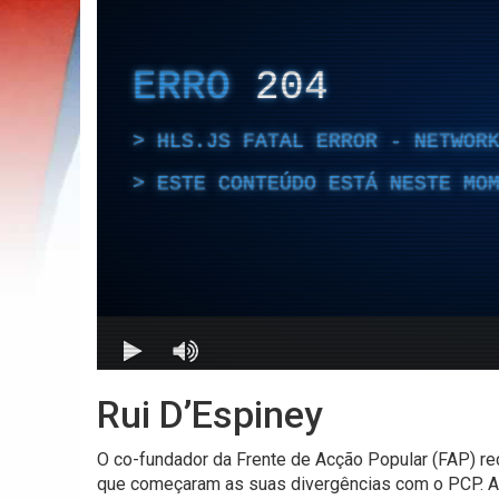
Rui D’Espiney
O co-fundador da Frente de Acção Popular (FAP) re
que começaram as suas divergências com o PCP. At