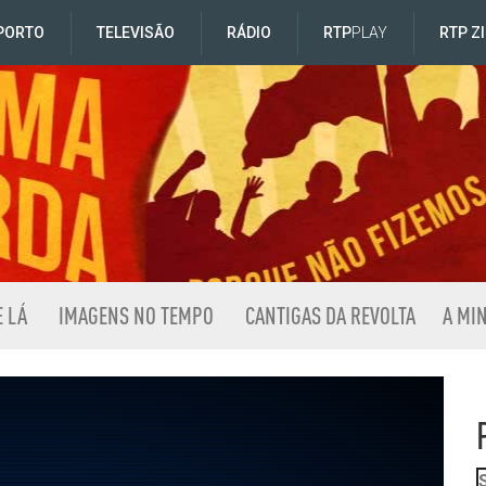
PORTO
TELEVISÃO
RÁDIO
RTP
PLAY
RTP Z
E LÁ
IMAGENS NO TEMPO
CANTIGAS DA REVOLTA
A MI