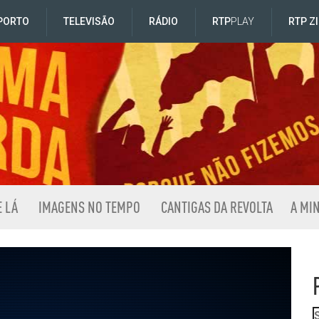
PORTO
TELEVISÃO
RÁDIO
RTP
PLAY
RTP Z
E LÁ
IMAGENS NO TEMPO
CANTIGAS DA REVOLTA
A MI