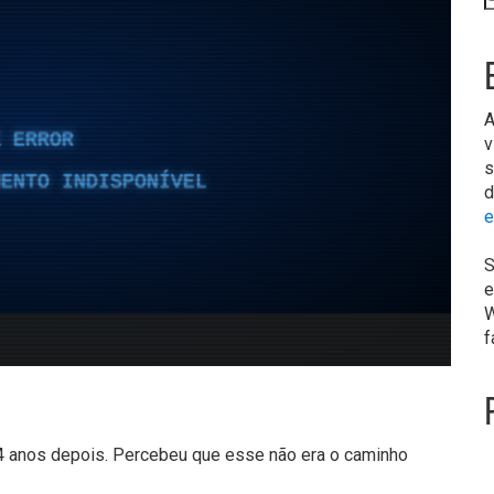
A
v
s
d
e
S
e
W
f
 anos depois. Percebeu que esse não era o caminho