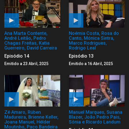
Ana Marta Contente,
Noémia Costa, Rosa do
André Leitão, Pedro
Canto, Mónica Sintra,
Chagas Freitas, Katia
Marco Rodrigues,
Guerreiro, David Carreira
Rodrigo Leal
Episódio 14
Episódio 13
Emitido a 23 Abril, 2025
Emitido a 16 Abril, 2025
Zé Amaro, Rúben
Manuel Marques, Susana
Madureira, Brienne Keller,
Blazer, João Pedro Pais,
Joana Manuel, Hélder
Sónia e Ricardo Landum
Moutinho, Paco Bandeira