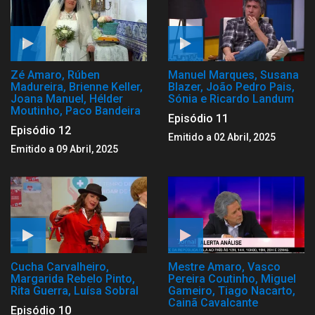
Zé Amaro, Rúben
Manuel Marques, Susana
Madureira, Brienne Keller,
Blazer, João Pedro Pais,
Joana Manuel, Hélder
Sónia e Ricardo Landum
Moutinho, Paco Bandeira
Episódio 11
Episódio 12
Emitido a 02 Abril, 2025
Emitido a 09 Abril, 2025
Cucha Carvalheiro,
Mestre Amaro, Vasco
Margarida Rebelo Pinto,
Pereira Coutinho, Miguel
Rita Guerra, Luísa Sobral
Gameiro, Tiago Nacarto,
Cainã Cavalcante
Episódio 10