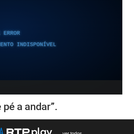
 pé a andar”.
NA
ver todos