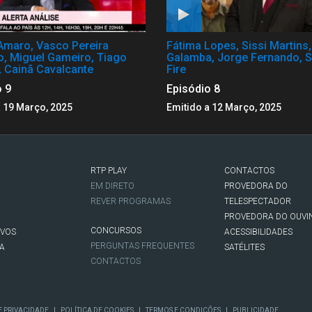
Amaro, Vasco Pereira
Fátima Lopes, Sissi Martins
o, Miguel Gameiro, Tiago
Galamba, Jorge Fernando, S
, Cainã Cavalcante
Fire
o 9
Episódio 8
a 19 Março, 2025
Emitido a 12 Março, 2025
RTP PLAY
CONTACTOS
O
EM DIRETO
PROVEDORA DO
REVER PROGRAMAS
TELESPECTADOR
PROVEDORA DO OUVI
CONCURSOS
IVOS
ACESSIBILIDADES
PERGUNTAS FREQUENTES
NA
SATÉLITES
CONTACTOS
|
|
|
E PRIVACIDADE
POLÍTICA DE COOKIES
TERMOS E CONDIÇÕES
PUBLICIDADE