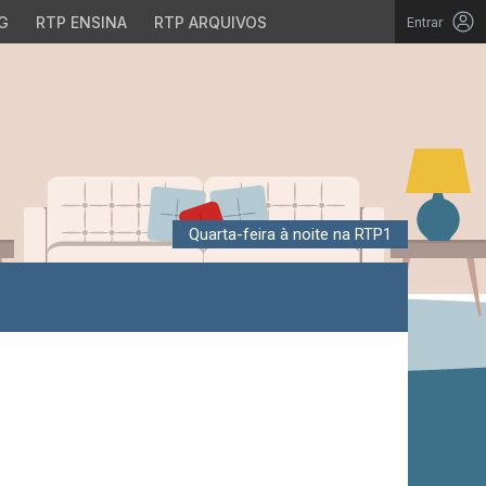
G
RTP ENSINA
RTP ARQUIVOS
Entrar
Quarta-feira à noite na RTP1