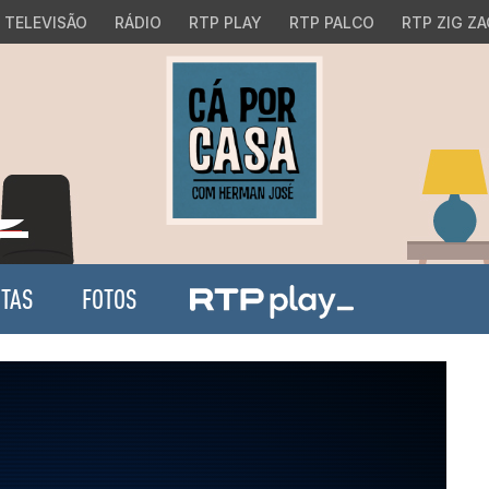
TELEVISÃO
RÁDIO
RTP PLAY
RTP PALCO
RTP ZIG ZA
ITAS
FOTOS