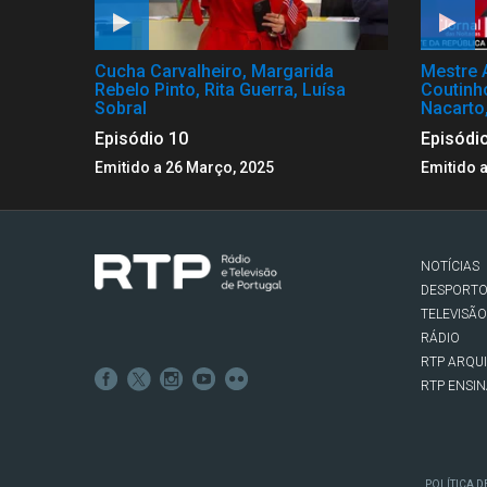
Cucha Carvalheiro, Margarida
Mestre 
Rebelo Pinto, Rita Guerra, Luísa
Coutinh
Sobral
Nacarto
Episódio 10
Episódi
Emitido a 26 Março, 2025
Emitido 
NOTÍCIAS
DESPORT
TELEVISÃO
RÁDIO
RTP ARQU
RTP ENSI
POLÍTICA D