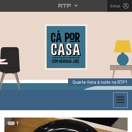
Entrar
Quarta-feira à noite na RTP1
Toggle 
CÁ POR CASA