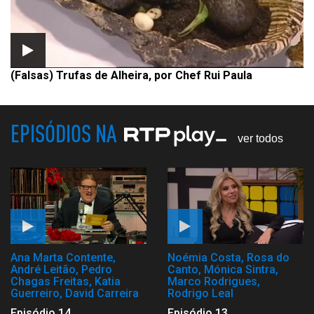
(Falsas) Trufas de Alheira, por Chef Rui Paula
EPISÓDIOS NA
ver todos
Ana Marta Contente,
Noémia Costa, Rosa do
André Leitão, Pedro
Canto, Mónica Sintra,
Chagas Freitas, Katia
Marco Rodrigues,
Guerreiro, David Carreira
Rodrigo Leal
Episódio 14
Episódio 13