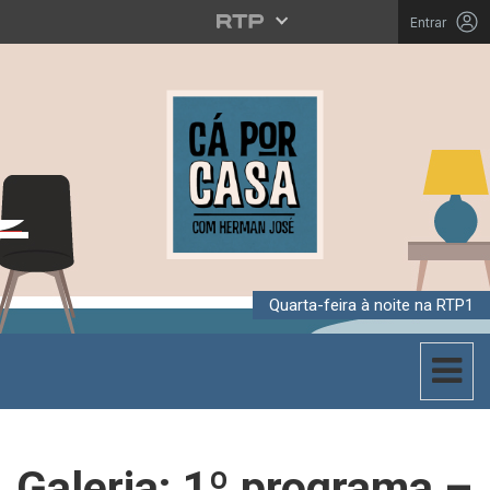
Entrar
Quarta-feira à noite na RTP1
Toggle 
CÁ POR CASA
Galeria: 1º programa –