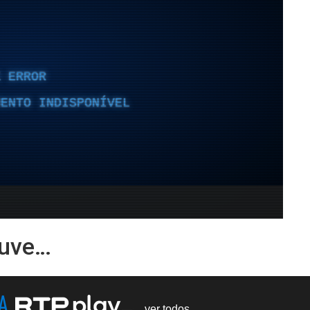
ouve…
NA
ver todos