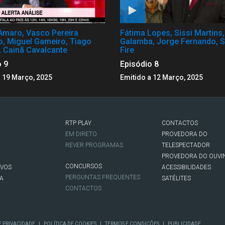
Amaro, Vasco Pereira
Fátima Lopes, Sissi Martins
o, Miguel Gameiro, Tiago
Galamba, Jorge Fernando, S
, Cainã Cavalcante
Fire
o 9
Episódio 8
a 19 Março, 2025
Emitido a 12 Março, 2025
RTP PLAY
CONTACTOS
O
EM DIRETO
PROVEDORA DO
REVER PROGRAMAS
TELESPECTADOR
PROVEDORA DO OUVI
CONCURSOS
IVOS
ACESSIBILIDADES
PERGUNTAS FREQUENTES
NA
SATÉLITES
CONTACTOS
|
|
|
E PRIVACIDADE
POLÍTICA DE COOKIES
TERMOS E CONDIÇÕES
PUBLICIDADE