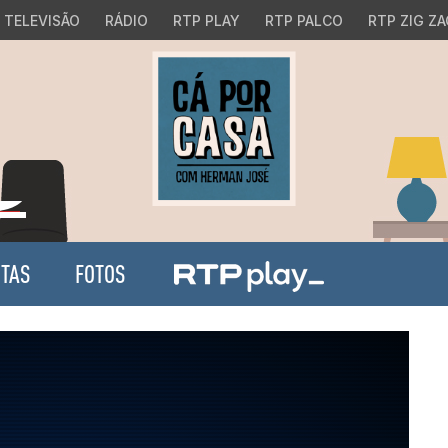
TELEVISÃO
RÁDIO
RTP PLAY
RTP PALCO
RTP ZIG ZA
ITAS
FOTOS