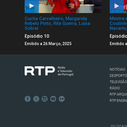
Cucha Carvalheiro, Margarida
Mestre 
Rebelo Pinto, Rita Guerra, Luísa
Coutinh
Sobral
Nacarto
Episódio 10
Episódi
Emitido a 26 Março, 2025
Emitido 
NOTÍCIAS
DESPORT
TELEVISÃO
RÁDIO
RTP ARQU
RTP ENSI
POLÍTICA D