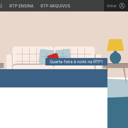
G
RTP ENSINA
RTP ARQUIVOS
Entrar
Quarta-feira à noite na RTP1