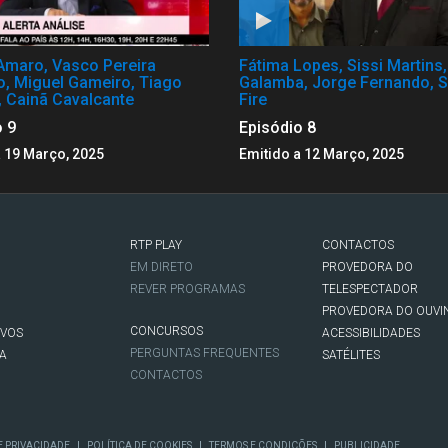
Amaro, Vasco Pereira
Fátima Lopes, Sissi Martins
o, Miguel Gameiro, Tiago
Galamba, Jorge Fernando, S
, Cainã Cavalcante
Fire
o 9
Episódio 8
a 19 Março, 2025
Emitido a 12 Março, 2025
RTP PLAY
CONTACTOS
O
EM DIRETO
PROVEDORA DO
REVER PROGRAMAS
TELESPECTADOR
PROVEDORA DO OUVI
CONCURSOS
IVOS
ACESSIBILIDADES
PERGUNTAS FREQUENTES
NA
SATÉLITES
CONTACTOS
|
|
|
E PRIVACIDADE
POLÍTICA DE COOKIES
TERMOS E CONDIÇÕES
PUBLICIDADE