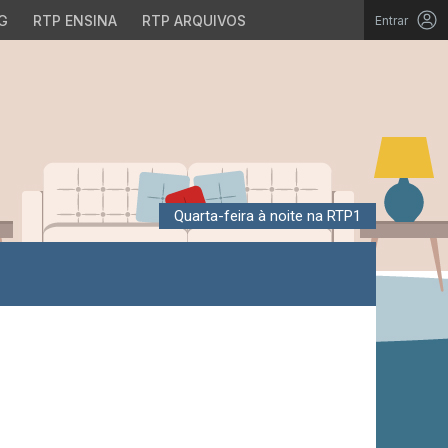
G
RTP ENSINA
RTP ARQUIVOS
Entrar
Quarta-feira à noite na RTP1