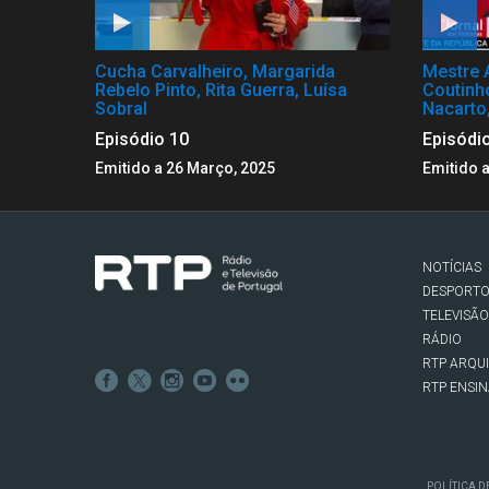
Cucha Carvalheiro, Margarida
Mestre 
Rebelo Pinto, Rita Guerra, Luísa
Coutinh
Sobral
Nacarto
Episódio 10
Episódi
Emitido a 26 Março, 2025
Emitido 
NOTÍCIAS
DESPORT
TELEVISÃO
RÁDIO
RTP ARQU
RTP ENSI
POLÍTICA D