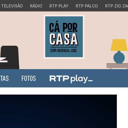
TELEVISÃO
RÁDIO
RTP PLAY
RTP PALCO
RTP ZIG ZA
ITAS
FOTOS