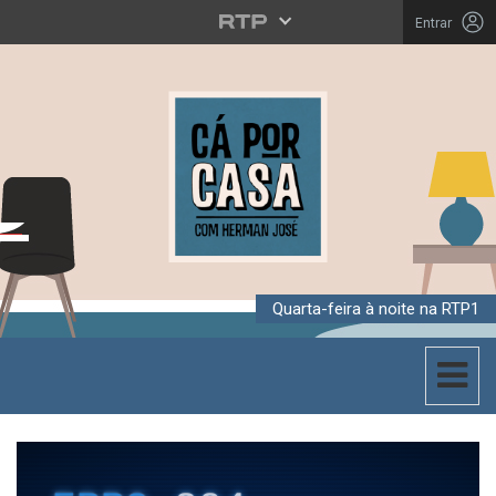
Entrar
Quarta-feira à noite na RTP1
Toggle 
CÁ POR CASA