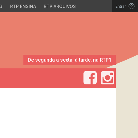
G
RTP ENSINA
RTP ARQUIVOS
Entrar
De segunda a sexta, à tarde, na RTP1