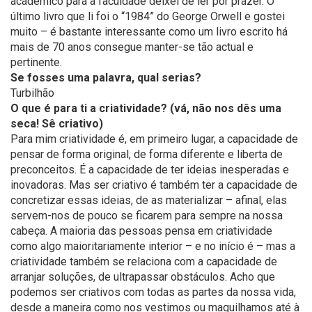
académico para a faculdade deixei de ler por prazer. O
último livro que li foi o “1984” do George Orwell e gostei
muito – é bastante interessante como um livro escrito há
mais de 70 anos consegue manter-se tão actual e
pertinente.
Se fosses uma palavra, qual serias?
Turbilhão
O que é para ti a criatividade? (vá, não nos dês uma
seca! Sê criativo)
Para mim criatividade é, em primeiro lugar, a capacidade de
pensar de forma original, de forma diferente e liberta de
preconceitos. É a capacidade de ter ideias inesperadas e
inovadoras. Mas ser criativo é também ter a capacidade de
concretizar essas ideias, de as materializar – afinal, elas
servem-nos de pouco se ficarem para sempre na nossa
cabeça. A maioria das pessoas pensa em criatividade
como algo maioritariamente interior – e no início é – mas a
criatividade também se relaciona com a capacidade de
arranjar soluções, de ultrapassar obstáculos. Acho que
podemos ser criativos com todas as partes da nossa vida,
desde a maneira como nos vestimos ou maquilhamos até à