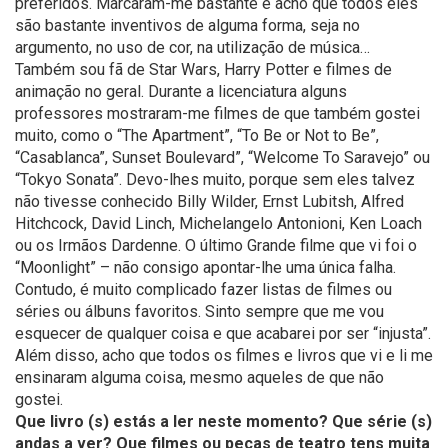
preferidos. Marcaram-me bastante e acho que todos eles
são bastante inventivos de alguma forma, seja no
argumento, no uso de cor, na utilização de música…
Também sou fã de Star Wars, Harry Potter e filmes de
animação no geral. Durante a licenciatura alguns
professores mostraram-me filmes de que também gostei
muito, como o “The Apartment”, “To Be or Not to Be”,
“Casablanca”, Sunset Boulevard”, “Welcome To Saravejo” ou
“Tokyo Sonata”. Devo-lhes muito, porque sem eles talvez
não tivesse conhecido Billy Wilder, Ernst Lubitsh, Alfred
Hitchcock, David Linch, Michelangelo Antonioni, Ken Loach
ou os Irmãos Dardenne. O último Grande filme que vi foi o
“Moonlight” – não consigo apontar-lhe uma única falha.
Contudo, é muito complicado fazer listas de filmes ou
séries ou álbuns favoritos. Sinto sempre que me vou
esquecer de qualquer coisa e que acabarei por ser “injusta”.
Além disso, acho que todos os filmes e livros que vi e li me
ensinaram alguma coisa, mesmo aqueles de que não
gostei.
Que livro (s) estás a ler neste momento? Que série (s)
andas a ver? Que filmes ou peças de teatro tens muita