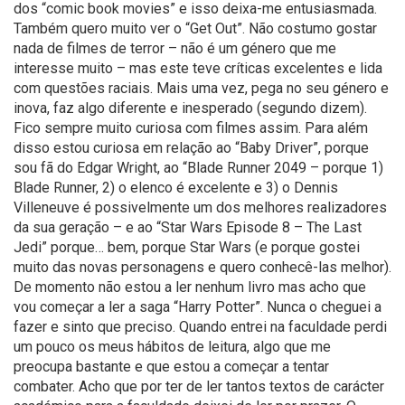
dos “comic book movies” e isso deixa-me entusiasmada.
Também quero muito ver o “Get Out”. Não costumo gostar
nada de filmes de terror – não é um género que me
interesse muito – mas este teve críticas excelentes e lida
com questões raciais. Mais uma vez, pega no seu género e
inova, faz algo diferente e inesperado (segundo dizem).
Fico sempre muito curiosa com filmes assim. Para além
disso estou curiosa em relação ao “Baby Driver”, porque
sou fã do Edgar Wright, ao “Blade Runner 2049 – porque 1)
Blade Runner, 2) o elenco é excelente e 3) o Dennis
Villeneuve é possivelmente um dos melhores realizadores
da sua geração – e ao “Star Wars Episode 8 – The Last
Jedi” porque… bem, porque Star Wars (e porque gostei
muito das novas personagens e quero conhecê-las melhor).
De momento não estou a ler nenhum livro mas acho que
vou começar a ler a saga “Harry Potter”. Nunca o cheguei a
fazer e sinto que preciso. Quando entrei na faculdade perdi
um pouco os meus hábitos de leitura, algo que me
preocupa bastante e que estou a começar a tentar
combater. Acho que por ter de ler tantos textos de carácter