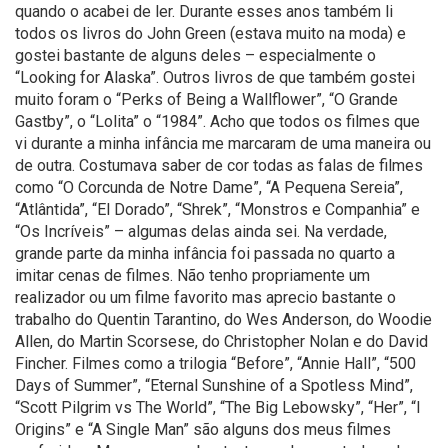
quando o acabei de ler. Durante esses anos também li
todos os livros do John Green (estava muito na moda) e
gostei bastante de alguns deles – especialmente o
“Looking for Alaska”. Outros livros de que também gostei
muito foram o “Perks of Being a Wallflower”, “O Grande
Gastby”, o “Lolita” o “1984”. Acho que todos os filmes que
vi durante a minha infância me marcaram de uma maneira ou
de outra. Costumava saber de cor todas as falas de filmes
como “O Corcunda de Notre Dame”, “A Pequena Sereia”,
“Atlântida”, “El Dorado”, “Shrek”, “Monstros e Companhia” e
“Os Incríveis” – algumas delas ainda sei. Na verdade,
grande parte da minha infância foi passada no quarto a
imitar cenas de filmes. Não tenho propriamente um
realizador ou um filme favorito mas aprecio bastante o
trabalho do Quentin Tarantino, do Wes Anderson, do Woodie
Allen, do Martin Scorsese, do Christopher Nolan e do David
Fincher. Filmes como a trilogia “Before”, “Annie Hall”, “500
Days of Summer”, “Eternal Sunshine of a Spotless Mind”,
“Scott Pilgrim vs The World”, “The Big Lebowsky”, “Her”, “I
Origins” e “A Single Man” são alguns dos meus filmes