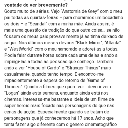
vontade de ver brevemente?
Gosto muito de séries. Vejo “Anatomia de Grey” com o meu
pai todas as quartas-feiras – para chorarmos um bocadinho
os dois – e “Scandal” com a minha mãe. Ainda assim, é
mais uma questão de tradição do que outra coisa… se não
fossem os meus pais provavelmente já as tinha deixado de
seguir. Nos últimos meses devorei “Black Mirror”, “Atlanta”
e “WestWorld” com o meu namorado e adorei-as a todas.
Podia falar durante horas sobre cada uma delas e ando a
impingi-las a todas as pessoas que conheço. Também
ando a ver “House of Cards” e “Stranger Things” mais
casualmente, quando tenho tempo. E encontro-me
impacientemente à espera do retorno de “Game of
Thrones”. Quanto a filmes que quero ver… devo ir ver o
“Logan” ainda esta semana, enquanto ainda está nos
cinemas. Interessa-me bastante a ideia de um filme de
super heróis mais focado nas personagens do que nas
cenas de acção. Especialmente quando se tratam de
personagens que já conhecemos há 17 anos. Acho que
tenta fazer algo diferente com o género cinematográfico