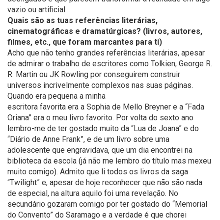
vazio ou artificial.
Quais são as tuas referências literárias,
cinematográficas e dramatúrgicas? (livros, autores,
filmes, etc., que foram marcantes para ti)
Acho que não tenho grandes referências literárias, apesar
de admirar o trabalho de escritores como Tolkien, George R.
R. Martin ou JK Rowling por conseguirem construir
universos incrivelmente complexos nas suas páginas.
Quando era pequena a minha
escritora favorita era a Sophia de Mello Breyner e a “Fada
Oriana” era o meu livro favorito. Por volta do sexto ano
lembro-me de ter gostado muito da “Lua de Joana” e do
“Diário de Anne Frank”, e de um livro sobre uma
adolescente que engravidava, que um dia encontrei na
biblioteca da escola (já não me lembro do título mas mexeu
muito comigo). Admito que li todos os livros da saga
“Twilight” e, apesar de hoje reconhecer que não são nada
de especial, na altura aquilo foi uma revelação. No
secundário gozaram comigo por ter gostado do “Memorial
do Convento” do Saramago e a verdade é que chorei