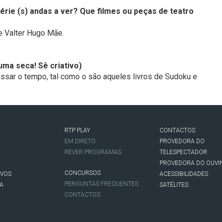
érie (s) andas a ver? Que filmes ou peças de teatro
e Valter Hugo Mãe.
 uma seca! Sê criativo)
assar o tempo, tal como o são aqueles livros de Sudoku e
RTP PLAY
CONTACTOS
O
EM DIRETO
PROVEDORA DO
REVER PROGRAMAS
TELESPECTADOR
PROVEDORA DO OUVI
CONCURSOS
IVOS
ACESSIBILIDADES
PERGUNTAS FREQUENTES
NA
SATÉLITES
CONTACTOS