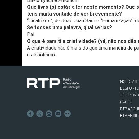
David Lynch e Antonioni.
Que livro (s) estás a ler neste momento? Que s
tens muita vontade de ver brevemente?
“Cicatrizes”, de José Juan Saer e “Humanização”, d
Se fosses uma palavra, qual serias?
Pai
O que é para ti a criatividade? (vá, não nos dês
A criatividade não é mais do que uma maneira de p
o alcoolismo.
NOTÍCIAS
DESPORT
TELEVISÃO
RÁDIO
RTP ARQU
RTP ENSI