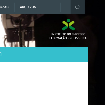
IGZAG
ARQUIVOS
+
O