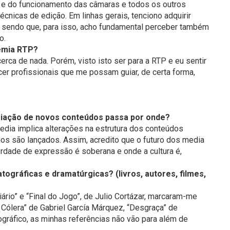
l e do funcionamento das câmaras e todos os outros
cnicas de edição. Em linhas gerais, tenciono adquirir
, sendo que, para isso, acho fundamental perceber também
o.
demia RTP?
rca de nada. Porém, visto isto ser para a RTP e eu sentir
r profissionais que me possam guiar, de certa forma,
 criação de novos conteúdos passa por onde?
edia implica alterações na estrutura dos conteúdos
os são lançados. Assim, acredito que o futuro dos media
iberdade de expressão é soberana e onde a cultura é,
atográficas e dramatúrgicas? (livros, autores, filmes,
iário” e “Final do Jogo”, de Julio Cortázar, marcaram-me
ólera” de Gabriel García Márquez, “Desgraça” de
ráfico, as minhas referências não vão para além de