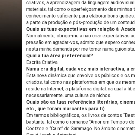
criativos, a aprendizagem da linguagem audiovisua
materiais, tal como o aperfeiçoamento das minhas té
conhecimento suficiente para elaborar bons guiões
a parte da produção e pós-produção de um conteúd
Quais as tuas expectativas em relação à Aca
Normalmente, obrigo-me a não criar expectativas ace
pressão em agradar-vos, admito que espero conhece
nesta minha demanda por me tornar numa guionista.
Qual a tua área preferencial?
Escrita Criativa
Numa era digital, cada vez mais interactiva, a
Esta nova dinâmica que envolve os públicos e os m
criados, tal como nas plataformas em que os mesm
reside na Internet, a plataforma digital, na qual a l
necessariamente, uma cultura de nichos.
Quais são as tuas referências literárias, cinem
etc., que foram marcantes para ti)
Em termos bibliográficos, os livros de contos “Best
bastante, tal como o romance “Amor em Tempos de C
Coetzee e “Caim” de Saramago. No âmbito cinematog