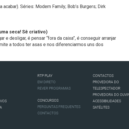
acabar). Séries: Modern Family; Bob’s Burgers; Dirk
 uma seca! Sê criativo)
ar e desligar, é pensar “fora da caixa”, é conseguir arranjar
mite a todos ter asas e nos diferenciarmos uns dos
RTP PLAY
CONTACTOS
O
EM DIRETO
PROVEDORA DO
REVER PROGRAMAS
TELESPECTADOR
PROVEDORA DO OUVI
CONCURSOS
IVOS
ACESSIBILIDADES
PERGUNTAS FREQUENTES
NA
SATÉLITES
CONTACTOS