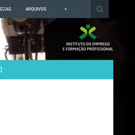
IGZAG
ARQUIVOS
+
O