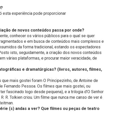
0?
ó esta experiência pode proporcionar
 criação de novos conteúdos passa por onde?
nte, conhecer os vários públicos para o qual se quer
s fragmentados e em busca de conteúdos mais complexos e
nsumidos da forma tradicional, estando os espectadores
Posto isto, seguidamente, a criação dos novos conteúdos
em várias plataformas, e procurar maior veracidade, de
atográficas e dramatúrgicas? (livros, autores, filmes,
s que mais gostei foram O Principezinho, de Antoine de
de Fernando Pessoa. Os filmes que mais gostei, ou
 ter fascinado logo desde pequena), e a trilogia d’O Senhor
R. R. Tolkien criou. Um filme que nunca me canso de ver é
Reitman.
érie (s) andas a ver? Que filmes ou peças de teatro