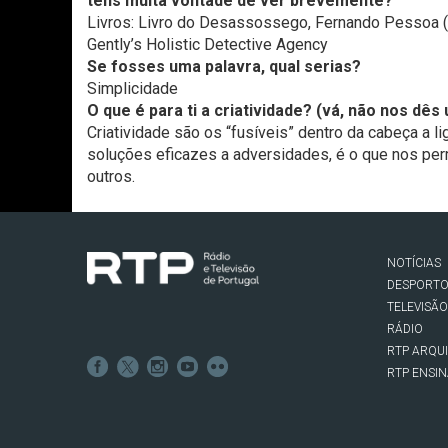
tens muita vontade de ver brevemente?
Livros: Livro do Desassossego, Fernando Pessoa (a 
Gently’s Holistic Detective Agency
Se fosses uma palavra, qual serias?
Simplicidade
O que é para ti a criatividade? (vá, não nos dês
Criatividade são os “fusíveis” dentro da cabeça a lig
soluções eficazes a adversidades, é o que nos per
outros.
NOTÍCIAS
DESPORT
TELEVISÃO
RÁDIO
RTP ARQU
RTP ENSI