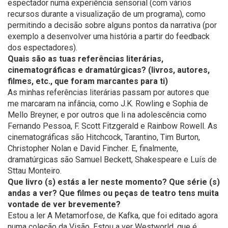
espectador numa experiência sensorial (com vários
recursos durante a visualização de um programa), como
permitindo a decisão sobre alguns pontos da narrativa (por
exemplo a desenvolver uma história a partir do feedback
dos espectadores).
Quais são as tuas referências literárias,
cinematográficas e dramatúrgicas? (livros, autores,
filmes, etc., que foram marcantes para ti)
As minhas referências literárias passam por autores que
me marcaram na infância, como J.K. Rowling e Sophia de
Mello Breyner, e por outros que li na adolescência como
Fernando Pessoa, F. Scott Fitzgerald e Rainbow Rowell. As
cinematográficas são Hitchcock, Tarantino, Tim Burton,
Christopher Nolan e David Fincher. E, finalmente,
dramatúrgicas são Samuel Beckett, Shakespeare e Luís de
Sttau Monteiro.
Que livro (s) estás a ler neste momento? Que série (s)
andas a ver? Que filmes ou peças de teatro tens muita
vontade de ver brevemente?
Estou a ler A Metamorfose, de Kafka, que foi editado agora
numa coleção da Visão. Estou a ver Westworld, que é