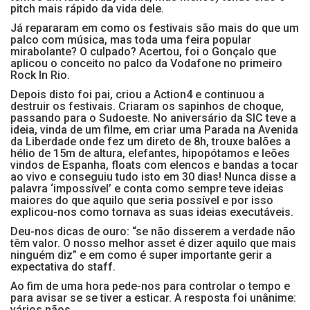
pitch mais rápido da vida dele.
Já repararam em como os festivais são mais do que um
palco com música, mas toda uma feira popular
mirabolante? O culpado? Acertou, foi o Gonçalo que
aplicou o conceito no palco da Vodafone no primeiro
Rock In Rio.
Depois disto foi pai, criou a Action4 e continuou a
destruir os festivais. Criaram os sapinhos de choque,
passando para o Sudoeste. No aniversário da SIC teve a
ideia, vinda de um filme, em criar uma Parada na Avenida
da Liberdade onde fez um direto de 8h, trouxe balões a
hélio de 15m de altura, elefantes, hipopótamos e leões
vindos de Espanha, floats com elencos e bandas a tocar
ao vivo e conseguiu tudo isto em 30 dias! Nunca disse a
palavra ‘impossível’ e conta como sempre teve ideias
maiores do que aquilo que seria possível e por isso
explicou-nos como tornava as suas ideias executáveis.
Deu-nos dicas de ouro: “se não disserem a verdade não
têm valor. O nosso melhor asset é dizer aquilo que mais
ninguém diz” e em como é super importante gerir a
expectativa do staff.
Ao fim de uma hora pede-nos para controlar o tempo e
para avisar se se tiver a esticar. A resposta foi unânime:
vários nãos.