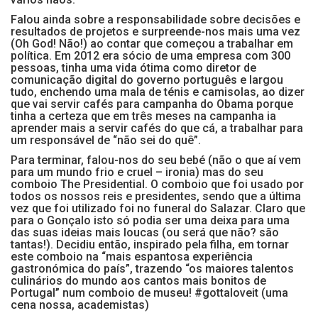
Falou ainda sobre a responsabilidade sobre decisões e
resultados de projetos e surpreende-nos mais uma vez
(Oh God! Não!) ao contar que começou a trabalhar em
política. Em 2012 era sócio de uma empresa com 300
pessoas, tinha uma vida ótima como diretor de
comunicação digital do governo português e largou
tudo, enchendo uma mala de ténis e camisolas, ao dizer
que vai servir cafés para campanha do Obama porque
tinha a certeza que em três meses na campanha ia
aprender mais a servir cafés do que cá, a trabalhar para
um responsável de “não sei do quê”.
Para terminar, falou-nos do seu bebé (não o que aí vem
para um mundo frio e cruel – ironia) mas do seu
comboio The Presidential. O comboio que foi usado por
todos os nossos reis e presidentes, sendo que a última
vez que foi utilizado foi no funeral do Salazar. Claro que
para o Gonçalo isto só podia ser uma deixa para uma
das suas ideias mais loucas (ou será que não? são
tantas!). Decidiu então, inspirado pela filha, em tornar
este comboio na “mais espantosa experiência
gastronómica do país”, trazendo “os maiores talentos
culinários do mundo aos cantos mais bonitos de
Portugal” num comboio de museu! #gottaloveit (uma
cena nossa, academistas)