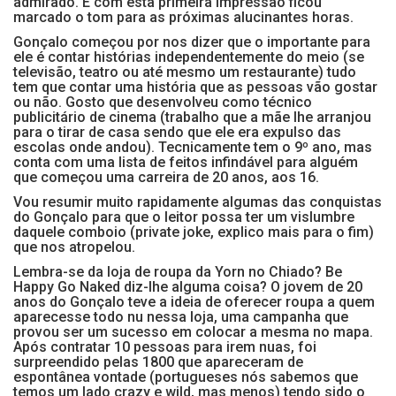
admirado. E com esta primeira impressão ficou
marcado o tom para as próximas alucinantes horas.
Gonçalo começou por nos dizer que o importante para
ele é contar histórias independentemente do meio (se
televisão, teatro ou até mesmo um restaurante) tudo
tem que contar uma história que as pessoas vão gostar
ou não. Gosto que desenvolveu como técnico
publicitário de cinema (trabalho que a mãe lhe arranjou
para o tirar de casa sendo que ele era expulso das
escolas onde andou). Tecnicamente tem o 9º ano, mas
conta com uma lista de feitos infindável para alguém
que começou uma carreira de 20 anos, aos 16.
Vou resumir muito rapidamente algumas das conquistas
do Gonçalo para que o leitor possa ter um vislumbre
daquele comboio (private joke, explico mais para o fim)
que nos atropelou.
Lembra-se da loja de roupa da Yorn no Chiado? Be
Happy Go Naked diz-lhe alguma coisa? O jovem de 20
anos do Gonçalo teve a ideia de oferecer roupa a quem
aparecesse todo nu nessa loja, uma campanha que
provou ser um sucesso em colocar a mesma no mapa.
Após contratar 10 pessoas para irem nuas, foi
surpreendido pelas 1800 que apareceram de
espontânea vontade (portugueses nós sabemos que
temos um lado crazy e wild, mas menos) tendo sido o