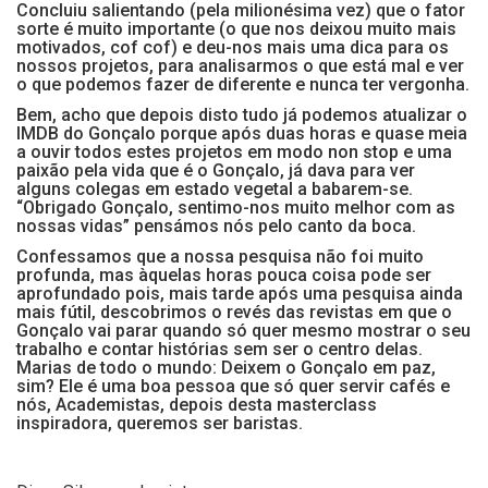
Concluiu salientando (pela milionésima vez) que o fator
sorte é muito importante (o que nos deixou muito mais
motivados, cof cof) e deu-nos mais uma dica para os
nossos projetos, para analisarmos o que está mal e ver
o que podemos fazer de diferente e nunca ter vergonha.
Bem, acho que depois disto tudo já podemos atualizar o
IMDB do Gonçalo porque após duas horas e quase meia
a ouvir todos estes projetos em modo non stop e uma
paixão pela vida que é o Gonçalo, já dava para ver
alguns colegas em estado vegetal a babarem-se.
“Obrigado Gonçalo, sentimo-nos muito melhor com as
nossas vidas” pensámos nós pelo canto da boca.
Confessamos que a nossa pesquisa não foi muito
profunda, mas àquelas horas pouca coisa pode ser
aprofundado pois, mais tarde após uma pesquisa ainda
mais fútil, descobrimos o revés das revistas em que o
Gonçalo vai parar quando só quer mesmo mostrar o seu
trabalho e contar histórias sem ser o centro delas.
Marias de todo o mundo: Deixem o Gonçalo em paz,
sim? Ele é uma boa pessoa que só quer servir cafés e
nós, Academistas, depois desta masterclass
inspiradora, queremos ser baristas.