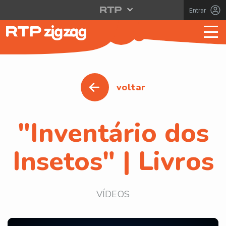
Entrar
voltar
"Inventário dos
Insetos" | Livros
VÍDEOS