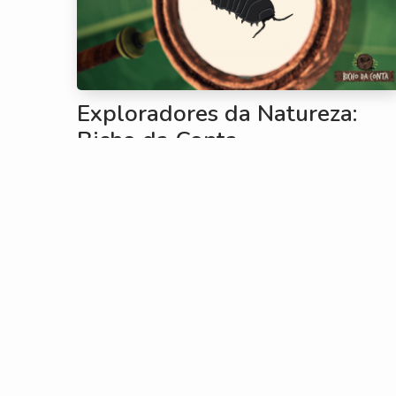
Exploradores da Natureza:
Bicho da Conta