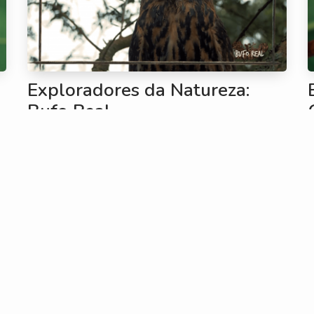
Exploradores da Natureza:
Bufo Real