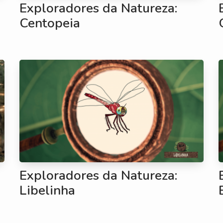
Exploradores da Natureza:
Centopeia
Exploradores da Natureza:
Libelinha