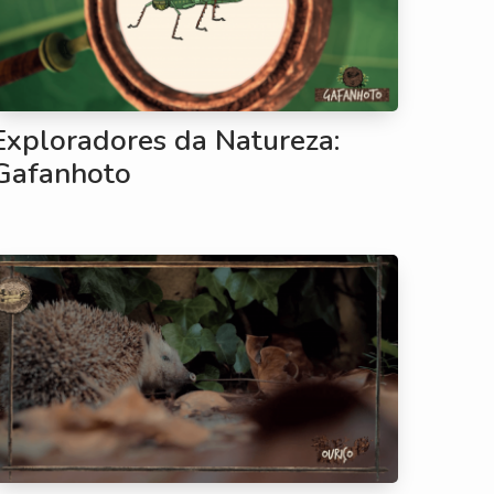
Exploradores da Natureza:
Gafanhoto