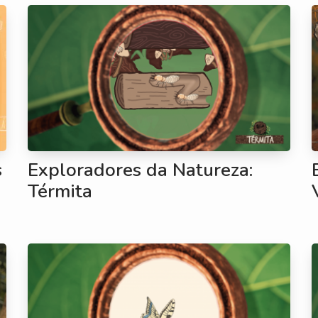
s
Exploradores da Natureza:
Térmita