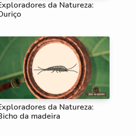
Exploradores da Natureza:
Ouriço
Exploradores da Natureza:
Bicho da madeira