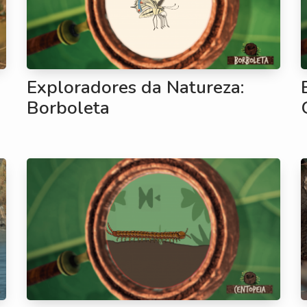
Exploradores da Natureza:
Borboleta