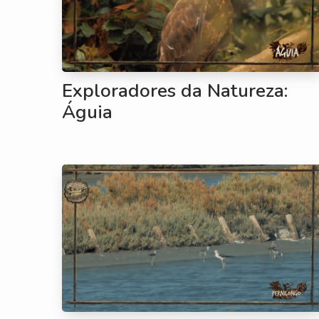
Exploradores da Natureza:
Águia