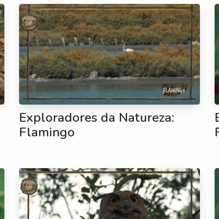
Exploradores da Natureza:
Flamingo