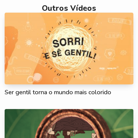
Outros Vídeos
Ser gentil torna o mundo mais colorido