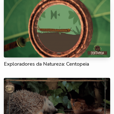
Exploradores da Natureza: Centopeia