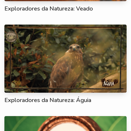
Exploradores da Natureza: Veado
Exploradores da Natureza: Águia