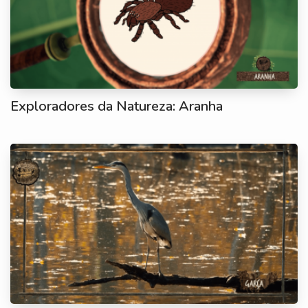
Exploradores da Natureza: Aranha