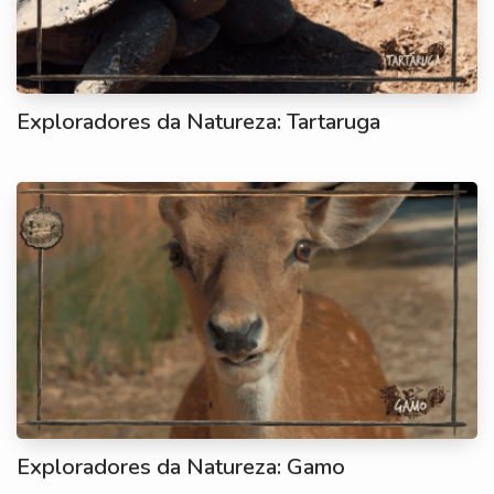
Exploradores da Natureza: Tartaruga
Exploradores da Natureza: Gamo