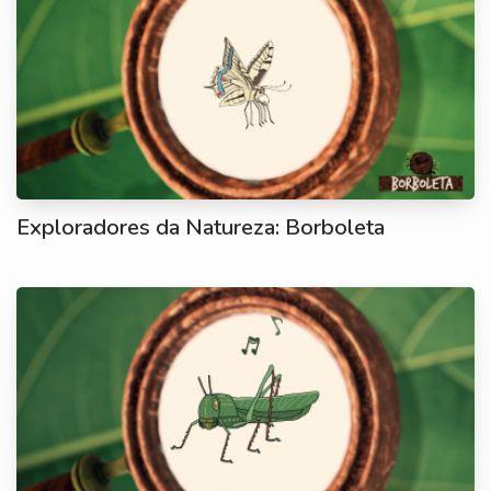
Exploradores da Natureza: Borboleta