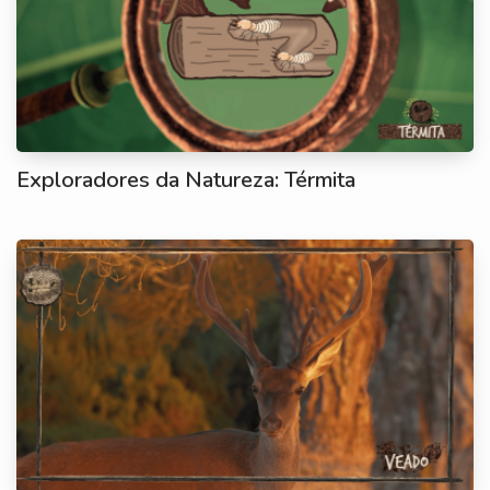
Exploradores da Natureza: Térmita