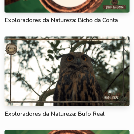
Exploradores da Natureza: Bicho da Conta
Exploradores da Natureza: Bufo Real